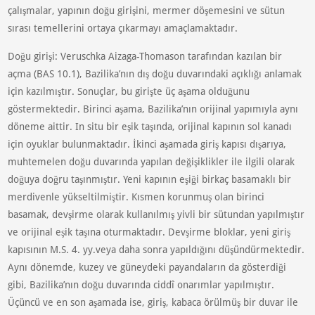
çalışmalar, yapının doğu girişini, mermer döşemesini ve sütun
sırası temellerini ortaya çıkarmayı amaçlamaktadır.
Doğu girişi: Veruschka Aizaga-Thomason tarafından kazılan bir
açma (BAS 10.1), Bazilika’nın dış doğu duvarındaki açıklığı anlamak
için kazılmıştır. Sonuçlar, bu girişte üç aşama olduğunu
göstermektedir. Birinci aşama, Bazilika’nın orijinal yapımıyla aynı
döneme aittir. In situ bir eşik taşında, orijinal kapının sol kanadı
için oyuklar bulunmaktadır. İkinci aşamada giriş kapısı dışarıya,
muhtemelen doğu duvarında yapılan değişiklikler ile ilgili olarak
doğuya doğru taşınmıştır. Yeni kapının eşiği birkaç basamaklı bir
merdivenle yükseltilmiştir. Kısmen korunmuş olan birinci
basamak, devşirme olarak kullanılmış yivli bir sütundan yapılmıştır
ve orijinal eşik taşına oturmaktadır. Devşirme bloklar, yeni giriş
kapısının M.S. 4. yy.veya daha sonra yapıldığını düşündürmektedir.
Aynı dönemde, kuzey ve güneydeki payandaların da gösterdiği
gibi, Bazilika’nın doğu duvarında ciddî onarımlar yapılmıştır.
Üçüncü ve en son aşamada ise, giriş, kabaca örülmüş bir duvar ile