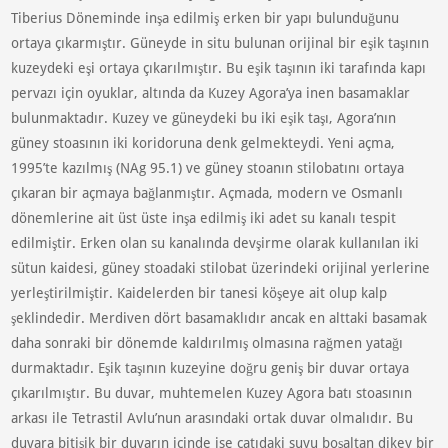
Tiberius Döneminde inşa edilmiş erken bir yapı bulunduğunu
ortaya çıkarmıştır. Güneyde in situ bulunan orijinal bir eşik taşının
kuzeydeki eşi ortaya çıkarılmıştır. Bu eşik taşının iki tarafında kapı
pervazı için oyuklar, altında da Kuzey Agora’ya inen basamaklar
bulunmaktadır. Kuzey ve güneydeki bu iki eşik taşı, Agora’nın
güney stoasının iki koridoruna denk gelmekteydi. Yeni açma,
1995’te kazılmış (NAg 95.1) ve güney stoanın stilobatını ortaya
çıkaran bir açmaya bağlanmıştır. Açmada, modern ve Osmanlı
dönemlerine ait üst üste inşa edilmiş iki adet su kanalı tespit
edilmiştir. Erken olan su kanalında devşirme olarak kullanılan iki
sütun kaidesi, güney stoadaki stilobat üzerindeki orijinal yerlerine
yerleştirilmiştir. Kaidelerden bir tanesi köşeye ait olup kalp
şeklindedir. Merdiven dört basamaklıdır ancak en alttaki basamak
daha sonraki bir dönemde kaldırılmış olmasına rağmen yatağı
durmaktadır. Eşik taşının kuzeyine doğru geniş bir duvar ortaya
çıkarılmıştır. Bu duvar, muhtemelen Kuzey Agora batı stoasının
arkası ile Tetrastil Avlu’nun arasındaki ortak duvar olmalıdır. Bu
duvara bitişik bir duvarın içinde ise çatıdaki suyu boşaltan dikey bir