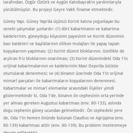
tarafından, Özgür Öztürk ve Aygün Kalınbayrak’ın yardımlarıyla
yürütülmüştür. Bu projeyi Geyre Vakfı finanse etmektedir.
Güney Yapı. Güney Yapı’da üçüncü Korint katına yoğunlaşan bu
seneki çalışmalar şunlardır: (1) dört kabartmanın ve kabartma
kaidelerinin, güneydoğu köşesinin payesinin ve Korint düzeninin
bazı kaideleri ve başlıklarının silikon mulajları ile yapay taştan
kopyalarının yapılması; (2) Korint düzeni bloklarının, özellikle de
arşitrav-friz bloklarının onarılması; (3) Korint düzenindeki Oda 1’in
orijinal kabartmalarının ve kaidelerinin Mavi Depo’da üstüste
oturtularak denenmesi; ve (4) binanın üzerinde Oda 1’in orijinal
mimarî parçaları ile kabartmaların kopyalarının denenmesi.
Kabartmalar ve mimarî elemanlar arasındaki ilişkiler şimdi
göstermektedir ki, Oda 1’de, binanın ön cephesinin orta yerinde
yer alması gereken Augustus kabartması (env. 80-133), aslında
doğu cephenin güney ucundan gelmektedir. Ön cephedeki yere
de, Oda 1’in hemen önünde bulunan Claudius ve Agrippina (env.
80-139) kabartması aittir (env. 80-139). Bu problem incelenmeye
devam edilecektir.