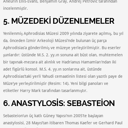
Aneurin Ellis-Evans, Benjamin Gray, Andrej Petrovic tarafından
incelenmiştir.
5. MÜZEDEKİ DÜZENLEMELER
Yenilenmiş Aphrodisias Müzesi 2009 yılında ziyarete açılmış, bu yıl
da, önceden İzmir Arkeoloji Müzesi’nde bulunan üç parça
Aphrodisias’a gönderilmiş ve müzeye yerleştirilmiştir. Bu eserler
şunlardır: üstünde M.S. 2. yy.ın sonuna ait büst olan, muhtemelen
bir tapınak-mezara ait alınlık ve Hadrianus Hamamları’ndan iki
adet figürlü konsol. M.S. 4. yy.ın sonlarına ait, üstünde
Aphrodisias’taki yerli Yahudi cemaatinin listesi olan yazıtlı paye de
Müze’ye yerleştirilmiştir (Resim: 14). Yeni bilgi panoları ve
etiketler Harry Mark tarafından tasarlanmıştır.
6. ANASTYLOSİS: SEBASTEİON
Sebasteion’un üç katlı Güney Yapısı’nın 2005’te başlayan
anastylosisi, 28 Mayıs’tan itibaren Thomas Kaefer ve Gerhard Paul