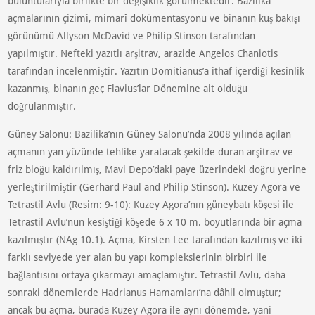
buluntularıyla birlikte bir değişiklik görülmektedir. Bazilika
açmalarının çizimi, mimarî dokümentasyonu ve binanın kuş bakışı
görünümü Allyson McDavid ve Philip Stinson tarafından
yapılmıştır. Nefteki yazıtlı arşitrav, arazide Angelos Chaniotis
tarafından incelenmiştir. Yazıtın Domitianus’a ithaf içerdiği kesinlik
kazanmış, binanın geç Flavius’lar Dönemine ait olduğu
doğrulanmıştır.
Güney Salonu: Bazilika’nın Güney Salonu’nda 2008 yılında açılan
açmanın yan yüzünde tehlike yaratacak şekilde duran arşitrav ve
friz bloğu kaldırılmış, Mavi Depo’daki paye üzerindeki doğru yerine
yerleştirilmiştir (Gerhard Paul and Philip Stinson). Kuzey Agora ve
Tetrastil Avlu (Resim: 9-10): Kuzey Agora’nın güneybatı köşesi ile
Tetrastil Avlu’nun kesiştiği köşede 6 x 10 m. boyutlarında bir açma
kazılmıştır (NAg 10.1). Açma, Kirsten Lee tarafından kazılmış ve iki
farklı seviyede yer alan bu yapı komplekslerinin birbiri ile
bağlantısını ortaya çıkarmayı amaçlamıştır. Tetrastil Avlu, daha
sonraki dönemlerde Hadrianus Hamamları’na dâhil olmuştur;
ancak bu açma, burada Kuzey Agora ile aynı dönemde, yani