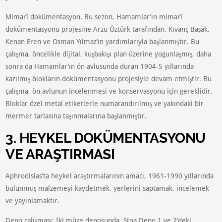
Mimarî dokümentasyon. Bu sezon, Hamamlar’ın mimarî
dokümentasyonu projesine Arzu Öztürk tarafından, Kıvanç Başak,
Kenan Eren ve Osman Yılmaz’ın yardımlarıyla başlanmıştır. Bu
çalışma, öncelikle dijital, kuşbakışı plan üzerine yoğunlaşmış, daha
sonra da Hamamlar’ın ön avlusunda duran 1904-5 yıllarında
kazılmış blokların dokümentasyonu projesiyle devam etmiştir. Bu
çalışma, ön avlunun incelenmesi ve konservasyonu için gereklidir.
Bloklar özel metal etiketlerle numarandırılmış ve yakındaki bir
mermer tarlasına taşınmalarına başlanmıştır.
3. HEYKEL DOKÜMENTASYONU
VE ARAŞTIRMASI
Aphrodisias’ta heykel araştırmalarının amacı, 1961-1990 yıllarında
bulunmuş malzemeyi kaydetmek, yerlerini saptamak, incelemek
ve yayınlamaktır.
Depo çalışması: İki müze deposunda, Stoa Depo 1 ve 2’deki