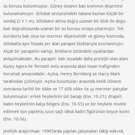
su borusu bulunmuştur. Güney stoanın batı kısmının döşemesi
bulunamamıştır. Stilobat seviyesindeki tabana kazılan küçük bir
sondaj (2 x 1 m), stilobatın altına doğru uzanan bir blok ile doğu-
batı doğrultusunda uzanan bir su borusu ortaya çıkarmıştır. Tek
koridorlu batı stoa ise mermer döşemelidir ve güney kısmında,
stilobatla aynı hizada yer alan parapet bloklarıyla sınırlanmıştır.
Alçak bir parapetin varlığı, blokların üstündeki oyuklardan
anlaşılmaktadır. Bu parapet, batı stoadaki daha prestijli olan alanı
Kuzey Agora ile Tetrastil Avlu arasında akan insan trafiğinden
korumak amacındadır. Açma, Henry Bernberg ve Harry Mark
tarafından çizilmiştir. Açma buluntuları arasında Antik Dönem
sonrasına tarihli bir sikke ve 17 silik sikke ile şu mermer parçalar
bulunmuştur: erkek heykelinin üst bacağı (Env. 10-21); drapeli
kadın heykelinin kalça bölgesi (Env. 10-55) ve bir heykele monte
edilmek için yapılmış uzun saçlı ideal kadın figürünün boyun kısmı
(Env. 10-56).
Jeofizik araştırması: 1990’larda yapılan çalışmaları takip ederek,