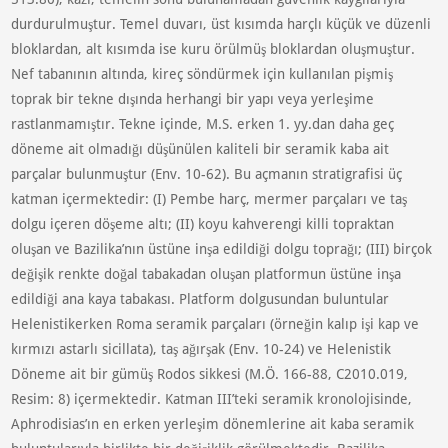
durdurulmuştur. Temel duvarı, üst kısımda harçlı küçük ve düzenli
bloklardan, alt kısımda ise kuru örülmüş bloklardan oluşmuştur.
Nef tabanının altında, kireç söndürmek için kullanılan pişmiş
toprak bir tekne dışında herhangi bir yapı veya yerleşime
rastlanmamıştır. Tekne içinde, M.S. erken 1. yy.dan daha geç
döneme ait olmadığı düşünülen kaliteli bir seramik kaba ait
parçalar bulunmuştur (Env. 10-62). Bu açmanın stratigrafisi üç
katman içermektedir: (I) Pembe harç, mermer parçaları ve taş
dolgu içeren döşeme altı; (II) koyu kahverengi killi topraktan
oluşan ve Bazilika’nın üstüne inşa edildiği dolgu toprağı; (III) birçok
değişik renkte doğal tabakadan oluşan platformun üstüne inşa
edildiği ana kaya tabakası. Platform dolgusundan buluntular
Helenistikerken Roma seramik parçaları (örneğin kalıp işi kap ve
kırmızı astarlı sicillata), taş ağırşak (Env. 10-24) ve Helenistik
Döneme ait bir gümüş Rodos sikkesi (M.Ö. 166-88, C2010.019,
Resim: 8) içermektedir. Katman III’teki seramik kronolojisinde,
Aphrodisias’ın en erken yerleşim dönemlerine ait kaba seramik