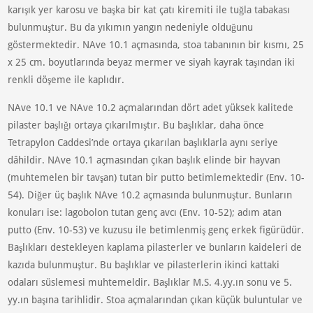
karışık yer karosu ve başka bir kat çatı kiremiti ile tuğla tabakası
bulunmuştur. Bu da yıkımın yangın nedeniyle olduğunu
göstermektedir. NAve 10.1 açmasında, stoa tabanının bir kısmı, 25
x 25 cm. boyutlarında beyaz mermer ve siyah kayrak taşından iki
renkli döşeme ile kaplıdır.
NAve 10.1 ve NAve 10.2 açmalarından dört adet yüksek kalitede
pilaster başlığı ortaya çıkarılmıştır. Bu başlıklar, daha önce
Tetrapylon Caddesi’nde ortaya çıkarılan başlıklarla aynı seriye
dâhildir. NAve 10.1 açmasından çıkan başlık elinde bir hayvan
(muhtemelen bir tavşan) tutan bir putto betimlemektedir (Env. 10-
54). Diğer üç başlık NAve 10.2 açmasında bulunmuştur. Bunların
konuları ise: lagobolon tutan genç avcı (Env. 10-52); adım atan
putto (Env. 10-53) ve kuzusu ile betimlenmiş genç erkek figürüdür.
Başlıkları destekleyen kaplama pilasterler ve bunların kaideleri de
kazıda bulunmuştur. Bu başlıklar ve pilasterlerin ikinci kattaki
odaları süslemesi muhtemeldir. Başlıklar M.S. 4.yy.ın sonu ve 5.
yy.ın başına tarihlidir. Stoa açmalarından çıkan küçük buluntular ve