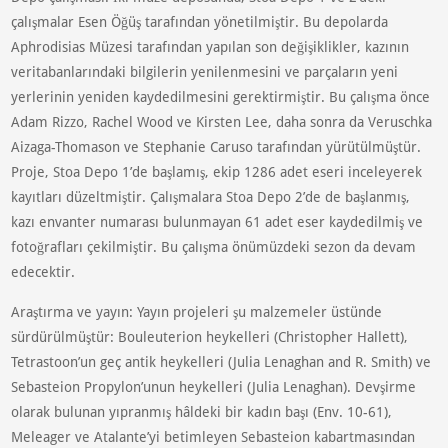
çalışmalar Esen Öğüş tarafından yönetilmiştir. Bu depolarda
Aphrodisias Müzesi tarafından yapılan son değişiklikler, kazının
veritabanlarındaki bilgilerin yenilenmesini ve parçaların yeni
yerlerinin yeniden kaydedilmesini gerektirmiştir. Bu çalışma önce
Adam Rizzo, Rachel Wood ve Kirsten Lee, daha sonra da Veruschka
Aizaga-Thomason ve Stephanie Caruso tarafından yürütülmüştür.
Proje, Stoa Depo 1’de başlamış, ekip 1286 adet eseri inceleyerek
kayıtları düzeltmiştir. Çalışmalara Stoa Depo 2’de de başlanmış,
kazı envanter numarası bulunmayan 61 adet eser kaydedilmiş ve
fotoğrafları çekilmiştir. Bu çalışma önümüzdeki sezon da devam
edecektir.
Araştırma ve yayın: Yayın projeleri şu malzemeler üstünde
sürdürülmüştür: Bouleuterion heykelleri (Christopher Hallett),
Tetrastoon’un geç antik heykelleri (Julia Lenaghan and R. Smith) ve
Sebasteion Propylon’unun heykelleri (Julia Lenaghan). Devşirme
olarak bulunan yıpranmış hâldeki bir kadın başı (Env. 10-61),
Meleager ve Atalante’yi betimleyen Sebasteion kabartmasından