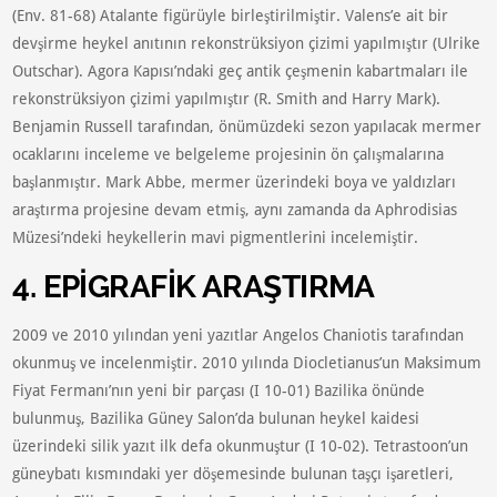
(Env. 81-68) Atalante figürüyle birleştirilmiştir. Valens’e ait bir
devşirme heykel anıtının rekonstrüksiyon çizimi yapılmıştır (Ulrike
Outschar). Agora Kapısı’ndaki geç antik çeşmenin kabartmaları ile
rekonstrüksiyon çizimi yapılmıştır (R. Smith and Harry Mark).
Benjamin Russell tarafından, önümüzdeki sezon yapılacak mermer
ocaklarını inceleme ve belgeleme projesinin ön çalışmalarına
başlanmıştır. Mark Abbe, mermer üzerindeki boya ve yaldızları
araştırma projesine devam etmiş, aynı zamanda da Aphrodisias
Müzesi’ndeki heykellerin mavi pigmentlerini incelemiştir.
4. EPİGRAFİK ARAŞTIRMA
2009 ve 2010 yılından yeni yazıtlar Angelos Chaniotis tarafından
okunmuş ve incelenmiştir. 2010 yılında Diocletianus’un Maksimum
Fiyat Fermanı’nın yeni bir parçası (I 10-01) Bazilika önünde
bulunmuş, Bazilika Güney Salon’da bulunan heykel kaidesi
üzerindeki silik yazıt ilk defa okunmuştur (I 10-02). Tetrastoon’un
güneybatı kısmındaki yer döşemesinde bulunan taşçı işaretleri,