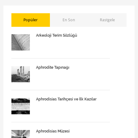
Popüler
En Son
Rastgele
Arkeoloji Terim Sözlüğü
Aphrodite Tapınağı
Aphrodisias Tarihçesi ve İlk Kazılar
Aphrodisias Müzesi