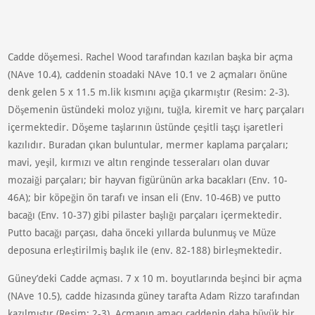
Cadde döşemesi. Rachel Wood tarafından kazılan başka bir açma
(NAve 10.4), caddenin stoadaki NAve 10.1 ve 2 açmaları önüne
denk gelen 5 x 11.5 m.lik kısmını açığa çıkarmıştır (Resim: 2-3).
Döşemenin üstündeki moloz yığını, tuğla, kiremit ve harç parçaları
içermektedir. Döşeme taşlarının üstünde çeşitli taşçı işaretleri
kazılıdır. Buradan çıkan buluntular, mermer kaplama parçaları;
mavi, yeşil, kırmızı ve altın renginde tesseraları olan duvar
mozaiği parçaları; bir hayvan figürünün arka bacakları (Env. 10-
46A); bir köpeğin ön tarafı ve insan eli (Env. 10-46B) ve putto
bacağı (Env. 10-37) gibi pilaster başlığı parçaları içermektedir.
Putto bacağı parçası, daha önceki yıllarda bulunmuş ve Müze
deposuna erleştirilmiş başlık ile (env. 82-188) birleşmektedir.
Güney’deki Cadde açması. 7 x 10 m. boyutlarında beşinci bir açma
(NAve 10.5), cadde hizasında güney tarafta Adam Rizzo tarafından
kazılmıştır (Resim: 2-3). Açmanın amacı caddenin daha büyük bir