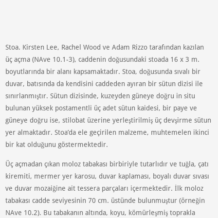
Stoa. Kirsten Lee, Rachel Wood ve Adam Rizzo tarafından kazılan
üç açma (NAve 10.1-3), caddenin doğusundaki stoada 16 x 3 m.
boyutlarında bir alanı kapsamaktadır. Stoa, doğusunda sıvalı bir
duvar, batısında da kendisini caddeden ayıran bir sütun dizisi ile
sınırlanmıştır. Sütun dizisinde, kuzeyden güneye doğru in situ
bulunan yüksek postamentli üç adet sütun kaidesi, bir paye ve
güneye doğru ise, stilobat üzerine yerleştirilmiş üç devşirme sütun
yer almaktadır. Stoa’da ele geçirilen malzeme, muhtemelen ikinci
bir kat olduğunu göstermektedir.
Üç açmadan çıkan moloz tabakası birbiriyle tutarlıdır ve tuğla, çatı
kiremiti, mermer yer karosu, duvar kaplaması, boyalı duvar sıvası
ve duvar mozaiğine ait tessera parçaları içermektedir. İlk moloz
tabakası cadde seviyesinin 70 cm. üstünde bulunmuştur (örneğin
NAve 10.2). Bu tabakanın altında, koyu, kömürleşmiş toprakla