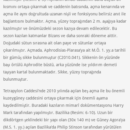
kısmını ortaya çıkarmak ve caddenin batısında, açma kenarında ve
açma ile aynı doğrultuda uzanan nişli ve fonksiyonu belirsiz anıt ile
bağlantısını bulmaktır. Açma, yüzey toprağından 2 m. aşağıya kadar
kazılmıştır ve önümüzdeki sezon kazıya devam edilecektir. Bu
sezon kazılan katmanlar Bizans ve daha sonraki döneme aittir.
Doğudaki sütun sırasına ait olan paye ve sütunlar ortaya
çıkarılmıştır. Açmada, Aphrodisias-Plarasa’ya ait M.Ö. 1. yy.a tarihli
bir gümüş sikke bulunmuştur (C2010.041). Sikkenin ön yüzünde
başı örtülü Aphrodite büstü, arka yüzünde ise yıldırım demeti
taşıyan kartal bulunmaktadır. Sikke, yüzey toprağında
bulunmuştur.
Tetrapylon Caddesi’nde 2010 yılında açılan beş açma ile bu önemli
kuzeygüney caddesini ortaya çıkarmak için önemli aşama
kaydedilmiştir. Buradaki kazıların mimarî dokümentasyonu Harry
Mark tarafından yapılmıştır. Bazilika (Resim: 6-10). Uzun bir
dikdörtgen şeklindeki bir yapı olan (30x 140 m) ve Güney Agora’ya
(M.S. 1. yy.) açılan Bazilika’da Philip Stinson tarafından yürütülen