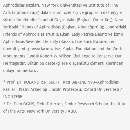
Aphrodisias Kazıları, New York Üniversitesi ve Institute of Fine
Arts tarafından aşağıdaki kurum, özel kişi ve grupların desteğiyle
sürdürülmektedir: İstanbul Geyre Vakfı (Başkan, Ömer Koç); New
York’taki Friends of Aphrodisias (Başkan, Nina Köprülü); Londra’daki
Friends of Aphrodisias Trust (Başkan, Lady Patrica Daunt) ve İzmir
Aphrodisias Sevenler Derneği (Başkan, Lise Sur). Bu sezon en
önemli yeni sponsorlarımız ise, Kaplan Foundation and the World
Monuments Fund® Robert W. Wilson Challenge to Conserve Our
Heritage’dır. Bütün bu destekçilere olağanüstü cömertliklerinden
dolayı minnettarız.
* Prof. Dr. ROLAND R.R. SMITH, Kazı Başkanı, NYU–Aphrodisias
Kazıları, Klasik Arkeoloji Lincoln Profesörü, Oxford Üniversitesi /
İNGİLTERE
* Dr. Esen ÖĞÜŞ, Field Director, Senior Research Scholar, Institute
of Fine Arts, New York University / ABD.