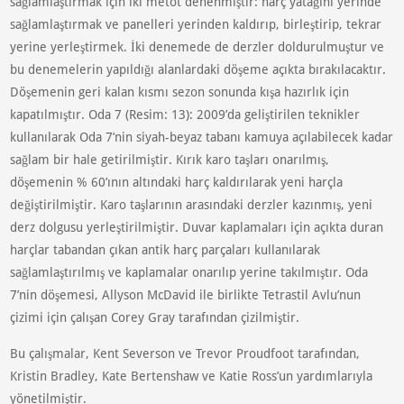
sağlamlaştırmak için iki metot denenmiştir: harç yatağını yerinde
sağlamlaştırmak ve panelleri yerinden kaldırıp, birleştirip, tekrar
yerine yerleştirmek. İki denemede de derzler doldurulmuştur ve
bu denemelerin yapıldığı alanlardaki döşeme açıkta bırakılacaktır.
Döşemenin geri kalan kısmı sezon sonunda kışa hazırlık için
kapatılmıştır. Oda 7 (Resim: 13): 2009’da geliştirilen teknikler
kullanılarak Oda 7’nin siyah-beyaz tabanı kamuya açılabilecek kadar
sağlam bir hale getirilmiştir. Kırık karo taşları onarılmış,
döşemenin % 60’ının altındaki harç kaldırılarak yeni harçla
değiştirilmiştir. Karo taşlarının arasındaki derzler kazınmış, yeni
derz dolgusu yerleştirilmiştir. Duvar kaplamaları için açıkta duran
harçlar tabandan çıkan antik harç parçaları kullanılarak
sağlamlaştırılmış ve kaplamalar onarılıp yerine takılmıştır. Oda
7’nin döşemesi, Allyson McDavid ile birlikte Tetrastil Avlu’nun
çizimi için çalışan Corey Gray tarafından çizilmiştir.
Bu çalışmalar, Kent Severson ve Trevor Proudfoot tarafından,
Kristin Bradley, Kate Bertenshaw ve Katie Ross’un yardımlarıyla
yönetilmiştir.