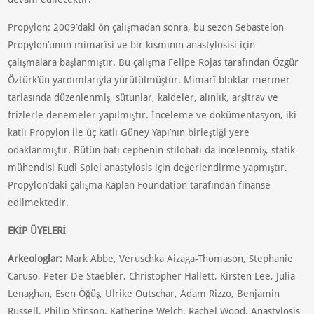
Propylon: 2009’daki ön çalışmadan sonra, bu sezon Sebasteion
Propylon’unun mimarîsi ve bir kısmının anastylosisi için
çalışmalara başlanmıştır. Bu çalışma Felipe Rojas tarafından Özgür
Öztürk’ün yardımlarıyla yürütülmüştür. Mimarî bloklar mermer
tarlasında düzenlenmiş, sütunlar, kaideler, alınlık, arşitrav ve
frizlerle denemeler yapılmıştır. İnceleme ve dokümentasyon, iki
katlı Propylon ile üç katlı Güney Yapı’nın birleştiği yere
odaklanmıştır. Bütün batı cephenin stilobatı da incelenmiş, statik
mühendisi Rudi Spiel anastylosis için değerlendirme yapmıştır.
Propylon’daki çalışma Kaplan Foundation tarafından finanse
edilmektedir.
EKİP ÜYELERİ
Arkeologlar:
Mark Abbe, Veruschka Aizaga-Thomason, Stephanie
Caruso, Peter De Staebler, Christopher Hallett, Kirsten Lee, Julia
Lenaghan, Esen Öğüş, Ulrike Outschar, Adam Rizzo, Benjamin
Russell, Philip Stinson, Katherine Welch, Rachel Wood. Anastylosis