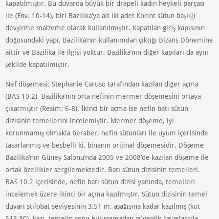
kapatılmıştır. Bu duvarda büyük bir drapeli kadın heykeli parçası
ile (Env. 10-14), biri Bazilika’ya ait iki adet Korint sütun başlığı
devşirme malzeme olarak kullanılmıştır. Kapatılan giriş kapısının
doğusundaki yapı, Bazilika’nın kullanımdan çıktığı Bizans Dönemine
aittir ve Bazilika ile ilgisi yoktur. Bazilika’nın diğer kapıları da aynı
şekilde kapatılmıştır.
Nef döşemesi: Stephanie Caruso tarafından kazılan diğer açma
(BAS 10.2), Bazilika’nın orta nefinin mermer döşemesini ortaya
çıkarmıştır (Resim: 6-8). İkinci bir açma ise nefin batı sütun
dizisinin temellerini incelemiştir. Mermer döşeme, iyi
korunmamış olmakla beraber, nefin sütunları ile uyum içerisinde
tasarlanmış ve besbelli ki, binanın orijinal döşemesidir. Döşeme
Bazilika’nın Güney Salonu’nda 2005 ve 2008’de kazılan döşeme ile
ortak özellikler sergilemektedir. Batı sütun dizisinin temelleri.
BAS 10.2 içerisinde, nefin batı sütun dizisi yanında, temelleri
incelemek üzere ikinci bir açma kazılmıştır. Sütun dizisinin temel
duvarı stilobat seviyesinin 3.51 m. aşağısına kadar kazılmış (kot
513.80), kazı, temelin sonu bulunamadan güvenlik kaygılarıyla