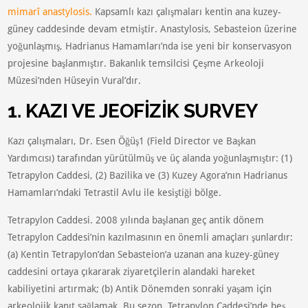
mimarî anastylosis.
Kapsamlı kazı çalışmaları kentin ana kuzey-
güney caddesinde devam etmiştir. Anastylosis, Sebasteion üzerine
yoğunlaşmış, Hadrianus Hamamları’nda ise yeni bir konservasyon
projesine başlanmıştır. Bakanlık temsilcisi Çeşme Arkeoloji
Müzesi’nden Hüseyin Vural’dır.
1. KAZI VE JEOFİZİK SURVEY
Kazı çalışmaları, Dr. Esen Öğüş1 (Field Director ve Başkan
Yardımcısı) tarafından yürütülmüş ve üç alanda yoğunlaşmıştır: (1)
Tetrapylon Caddesi, (2) Bazilika ve (3) Kuzey Agora’nın Hadrianus
Hamamları’ndaki Tetrastil Avlu ile kesiştiği bölge.
Tetrapylon Caddesi. 2008 yılında başlanan geç antik dönem
Tetrapylon Caddesi’nin kazılmasının en önemli amaçları şunlardır:
(a) Kentin Tetrapylon’dan Sebasteion’a uzanan ana kuzey-güney
caddesini ortaya çıkararak ziyaretçilerin alandaki hareket
kabiliyetini artırmak; (b) Antik Dönemden sonraki yaşam için
arkeolojik kanıt sağlamak. Bu sezon, Tetrapylon Caddesi’nde beş