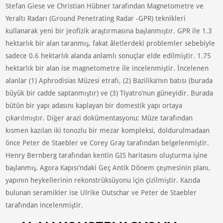
Stefan Giese ve Christian Hübner tarafından Magnetometre ve
Yeraltı Radarı (Ground Penetrating Radar -GPR) teknikleri
kullanarak yeni bir jeofizik araştırmasına başlanmıştır. GPR ile 1.3
hektarlık bir alan taranmış, fakat âletlerdeki problemler sebebiyle
sadece 0.6 hektarlık alanda anlamlı sonuçlar elde edilmiştir. 1.75
hektarlık bir alan ise magnetometre ile incelenmiştir. İncelenen
alanlar (1) Aphrodisias Müzesi etrafı, (2) Bazilika’nın batısı (burada
büyük bir cadde saptanmıştır) ve (3) Tiyatro’nun güneyidir. Burada
bütün bir yapı adasını kaplayan bir domestik yapı ortaya
çıkarılmıştır. Diğer arazi dokümentasyonu: Müze tarafından
kısmen kazılan iki tonozlu bir mezar kompleksi, doldurulmadaan
önce Peter de Staebler ve Corey Gray tarafından belgelenmiştir.
Henry Bernberg tarafından kentin GIS haritasını oluşturma işine
başlanmış, Agora Kapısı’ndaki Geç Antik Dönem çeşmesinin planı,
yapının heykellerinin rekonstrüksüyonu için çizilmiştir. Kazıda
bulunan seramikler ise Ulrike Outschar ve Peter de Staebler
tarafından incelenmiştir.