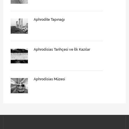
Aphrodite Tapınağı
Aphrodisias Tarihçesi ve İlk Kazılar
Aphrodisias Müzesi