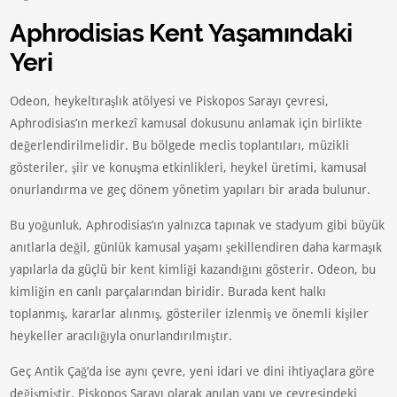
Aphrodisias Kent Yaşamındaki
Yeri
Odeon, heykeltıraşlık atölyesi ve Piskopos Sarayı çevresi,
Aphrodisias’ın merkezî kamusal dokusunu anlamak için birlikte
değerlendirilmelidir. Bu bölgede meclis toplantıları, müzikli
gösteriler, şiir ve konuşma etkinlikleri, heykel üretimi, kamusal
onurlandırma ve geç dönem yönetim yapıları bir arada bulunur.
Bu yoğunluk, Aphrodisias’ın yalnızca tapınak ve stadyum gibi büyük
anıtlarla değil, günlük kamusal yaşamı şekillendiren daha karmaşık
yapılarla da güçlü bir kent kimliği kazandığını gösterir. Odeon, bu
kimliğin en canlı parçalarından biridir. Burada kent halkı
toplanmış, kararlar alınmış, gösteriler izlenmiş ve önemli kişiler
heykeller aracılığıyla onurlandırılmıştır.
Geç Antik Çağ’da ise aynı çevre, yeni idari ve dini ihtiyaçlara göre
değişmiştir. Piskopos Sarayı olarak anılan yapı ve çevresindeki