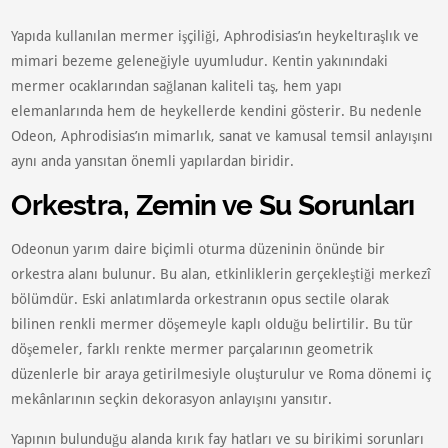
Yapıda kullanılan mermer işçiliği, Aphrodisias’ın heykeltıraşlık ve
mimari bezeme geleneğiyle uyumludur. Kentin yakınındaki
mermer ocaklarından sağlanan kaliteli taş, hem yapı
elemanlarında hem de heykellerde kendini gösterir. Bu nedenle
Odeon, Aphrodisias’ın mimarlık, sanat ve kamusal temsil anlayışını
aynı anda yansıtan önemli yapılardan biridir.
Orkestra, Zemin ve Su Sorunları
Odeonun yarım daire biçimli oturma düzeninin önünde bir
orkestra alanı bulunur. Bu alan, etkinliklerin gerçekleştiği merkezî
bölümdür. Eski anlatımlarda orkestranın opus sectile olarak
bilinen renkli mermer döşemeyle kaplı olduğu belirtilir. Bu tür
döşemeler, farklı renkte mermer parçalarının geometrik
düzenlerle bir araya getirilmesiyle oluşturulur ve Roma dönemi iç
mekânlarının seçkin dekorasyon anlayışını yansıtır.
Yapının bulunduğu alanda kırık fay hatları ve su birikimi sorunları