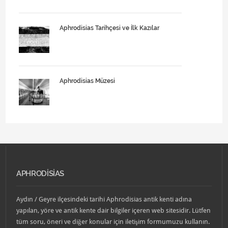
Aphrodisias Tarihçesi ve İlk Kazılar
Aphrodisias Müzesi
APHRODISIAS
Aydın / Geyre ilçesindeki tarihi Aphrodisias antik kenti adına
yapılan, yöre ve antik kente dair bilgiler içeren web sitesidir. Lütfen
tüm soru, öneri ve diğer konular için iletişim formumuzu kullanın.