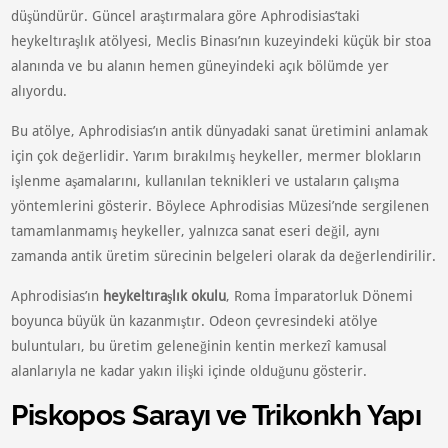
düşündürür. Güncel araştırmalara göre Aphrodisias’taki
heykeltıraşlık atölyesi, Meclis Binası’nın kuzeyindeki küçük bir stoa
alanında ve bu alanın hemen güneyindeki açık bölümde yer
alıyordu.
Bu atölye, Aphrodisias’ın antik dünyadaki sanat üretimini anlamak
için çok değerlidir. Yarım bırakılmış heykeller, mermer blokların
işlenme aşamalarını, kullanılan teknikleri ve ustaların çalışma
yöntemlerini gösterir. Böylece Aphrodisias Müzesi’nde sergilenen
tamamlanmamış heykeller, yalnızca sanat eseri değil, aynı
zamanda antik üretim sürecinin belgeleri olarak da değerlendirilir.
Aphrodisias’ın
heykeltıraşlık okulu
, Roma İmparatorluk Dönemi
boyunca büyük ün kazanmıştır. Odeon çevresindeki atölye
buluntuları, bu üretim geleneğinin kentin merkezî kamusal
alanlarıyla ne kadar yakın ilişki içinde olduğunu gösterir.
Piskopos Sarayı ve Trikonkh Yapı