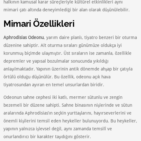
halkının kamusal karar süreçleriyle kültürel etkinlikleri aynı
mimari çatı altında deneyimlediği bir alan olarak düşünülebilir.
Mimari Özellikleri
Aphrodisias Odeonu
, yarım daire planlı, tiyatro benzeri bir oturma
düzenine sahiptir. Alt oturma sıraları günümüze oldukça iyi
korunmuş biçimde ulaşmıştır. Üst sıraların ise zamanla, özellikle
depremler ve yapısal bozulmalar sonucunda yıkıldığı
anlaşılmaktadır. Yapının üzerinin antik dönemde ahşap bir çatıyla
örtülü olduğu düşünülür. Bu özellik, odeonu açık hava
tiyatrosundan ayıran en temel unsurlardan biridir.
Odeonun sahne cephesi iki katlı, mermer sütunlu ve zengin
bezemeli bir düzene sahipti. Sahne binasının nişlerinde ve sütun
aralarında Aphrodisias’ın seçkin yurttaşlarını, hayırseverlerini ve
önemli kişilerini temsil eden heykeller bulunuyordu. Bu heykeller,
yapının yalnızca işlevsel değil, aynı zamanda temsilî ve
onurlandırıcı bir karakter taşıdığını gösterir.